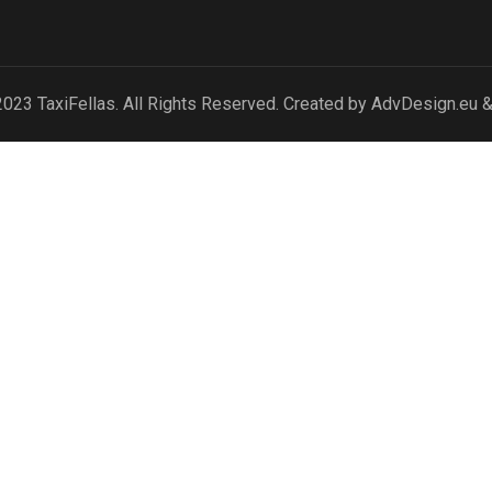
 2023
TaxiFellas
. All Rights Reserved. Created by
AdvDesign.eu